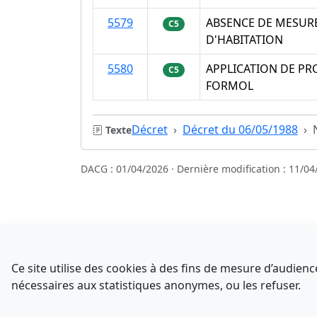
5579
ABSENCE DE MESUR
C5
D'HABITATION
5580
APPLICATION DE PR
C5
FORMOL
Décret
Décret du 06/05/1988
Texte
DACG : 01/04/2026 · Dernière modification : 11/04
Sources
NATINFo
Ce site utilise des cookies à des fins de mesure d’audie
data.gouv.fr
nécessaires aux statistiques anonymes, ou les refuser.
Comment avez-vous découvert NATINFo ?
Legifrance - API
Une courte réponse suffit (500 caractères max).