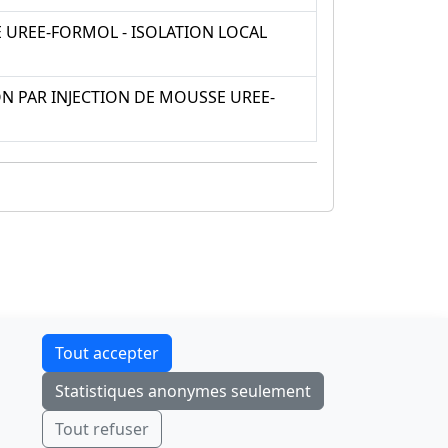
UREE-FORMOL - ISOLATION LOCAL
N PAR INJECTION DE MOUSSE UREE-
Contact
Tout accepter
F-Droid
·
App Store
·
Google Play
·
Linux
Statistiques anonymes seulement
Tchap
Envoyer
Ignorer
Tout refuser
© 2026
retiolus
— NATINFo