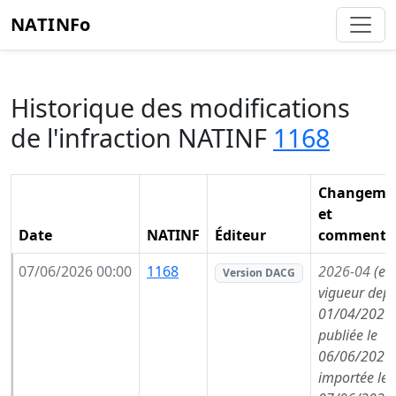
NATINFo
Historique des modifications
de l'infraction NATINF
1168
Changeme
et
Date
NATINF
Éditeur
commentai
07/06/2026 00:00
1168
2026-04
(en
Version DACG
vigueur depu
01/04/2026,
publiée le
06/06/2026,
importée le