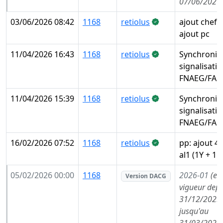
07/06/2026
03/06/2026 08:42
1168
retiolus
ajout chef 
ajout pc
11/04/2026 16:43
1168
retiolus
Synchronis
signalisati
FNAEG/FAE
11/04/2026 15:39
1168
retiolus
Synchronis
signalisati
FNAEG/FAE
16/02/2026 07:52
1168
retiolus
pp: ajout 4
al1 (1Y + 1
05/02/2026 00:00
1168
2026-01
(en
Version DACG
vigueur depu
31/12/2025,
jusqu'au