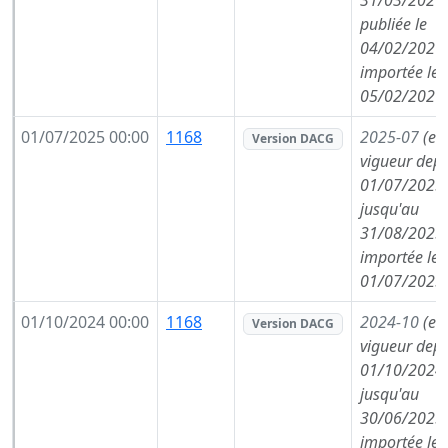
31/03/2026,
publiée le
04/02/2026,
importée le
05/02/2026
01/07/2025 00:00
1168
2025-07
(en
Version DACG
vigueur depu
01/07/2025,
jusqu'au
31/08/2025,
importée le
01/07/2025
01/10/2024 00:00
1168
2024-10
(en
Version DACG
vigueur depu
01/10/2024,
jusqu'au
30/06/2025,
importée le