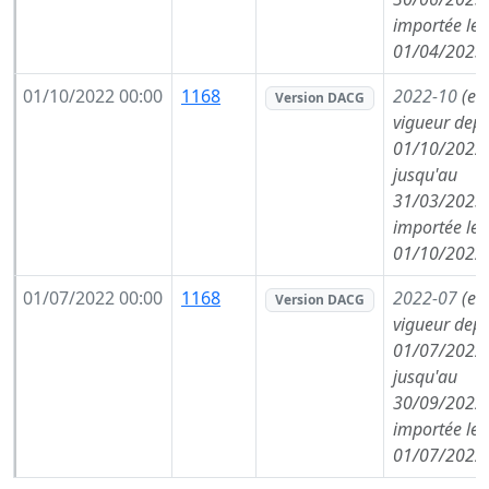
importée le
01/04/2023
01/10/2022 00:00
1168
2022-10
(en
Version DACG
vigueur depu
01/10/2022,
jusqu'au
31/03/2023,
importée le
01/10/2022
01/07/2022 00:00
1168
2022-07
(en
Version DACG
vigueur depu
01/07/2022,
jusqu'au
30/09/2022,
importée le
01/07/2022