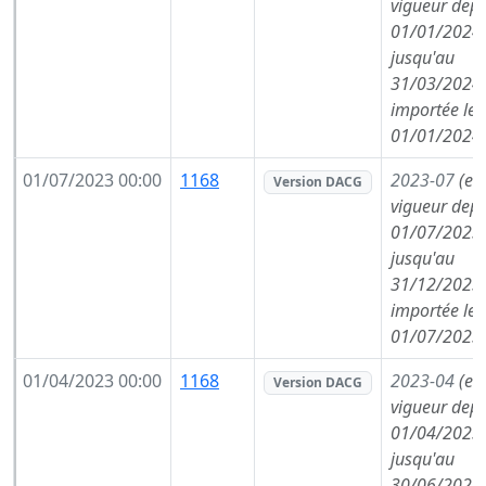
vigueur depu
01/01/2024,
jusqu'au
31/03/2024,
importée le
01/01/2024
01/07/2023 00:00
1168
2023-07
(en
Version DACG
vigueur depu
01/07/2023,
jusqu'au
31/12/2023,
importée le
01/07/2023
01/04/2023 00:00
1168
2023-04
(en
Version DACG
vigueur depu
01/04/2023,
jusqu'au
30/06/2023,