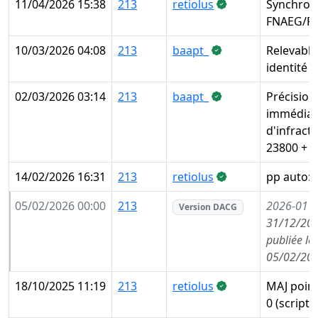
11/04/2026 15:38
213
retiolus
Synchroni
FNAEG/FA
10/03/2026 04:08
213
baapt_
Relevable
identité 
02/03/2026 03:14
213
baapt_
Précision 
immédiat
d'infract
23800 + A
14/02/2026 16:31
213
retiolus
pp auto: 
05/02/2026 00:00
213
2026-01
(
Version DACG
31/12/202
publiée le
05/02/202
18/10/2025 11:19
213
retiolus
MAJ point
0 (script)