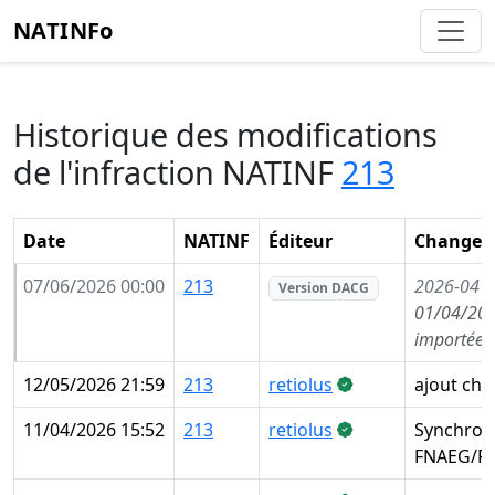
NATINFo
Historique des modifications
de l'infraction NATINF
213
Date
NATINF
Éditeur
Changem
07/06/2026 00:00
213
2026-04
(
Version DACG
01/04/202
importée 
12/05/2026 21:59
213
retiolus
ajout chef
11/04/2026 15:52
213
retiolus
Synchroni
FNAEG/FA