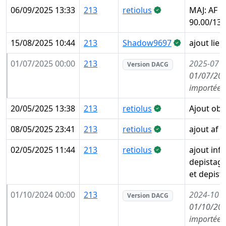
06/09/2025 13:33
213
retiolus
MAJ: AF m
90.00/135
15/08/2025 10:44
213
Shadow9697
ajout lie
01/07/2025 00:00
213
2025-07
(
Version DACG
01/07/202
importée 
20/05/2025 13:38
213
retiolus
Ajout obs
08/05/2025 23:41
213
retiolus
ajout af 
02/05/2025 11:44
213
retiolus
ajout inf
depistag
et depist
01/10/2024 00:00
213
2024-10
(
Version DACG
01/10/202
importée 