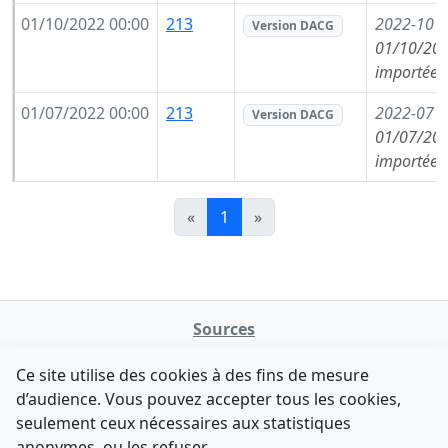
01/10/2022 00:00
213
2022-10
(
Version DACG
01/10/202
importée 
01/07/2022 00:00
213
2022-07
(
Version DACG
01/07/202
importée 
«
1
»
Sources
NATINFo
Ce site utilise des cookies à des fins de mesure
data.gouv.fr
d’audience. Vous pouvez accepter tous les cookies,
Legifrance - API
seulement ceux nécessaires aux statistiques
Comment avez-vous découvert NATINFo ?
Contact
anonymes, ou les refuser.