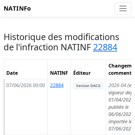
NATINFo
Historique des modifications
de l'infraction NATINF
22884
Changemen
Date
NATINF
Éditeur
commentai
07/06/2026 00:00
22884
2026-04
(en
Version DACG
vigueur depu
01/04/2026,
publiée le
06/06/2026,
importée le
07/06/2026