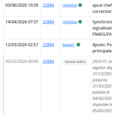
03/06/2026 19:39
22884
retiolus
ajout chef 
correction 
14/04/2026 07:37
22884
retiolus
Synchronis
signalisati
FNAEG/FAE
12/03/2026 02:57
22884
baapt_
Ajouts: Pei
principale
05/02/2026 00:00
22884
2026-01
(en
Version DACG
vigueur depu
31/12/2025,
jusqu'au
31/03/2026,
publiée le
04/02/2026,
importée le
05/02/2026