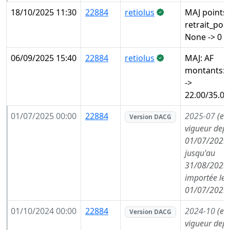
18/10/2025 11:30
22884
retiolus
MAJ points:
retrait_poin
None -> 0 (s
06/09/2025 15:40
22884
retiolus
MAJ: AF
montants: 
->
22.00/35.00
01/07/2025 00:00
22884
2025-07
(en
Version DACG
vigueur depu
01/07/2025,
jusqu'au
31/08/2025,
importée le
01/07/2025
01/10/2024 00:00
22884
2024-10
(en
Version DACG
vigueur depu