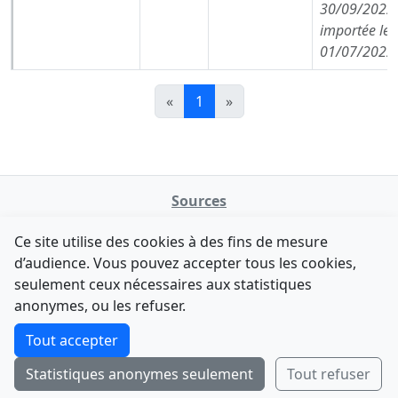
30/09/2022,
importée le
01/07/2022
«
1
»
Sources
NATINFo
Ce site utilise des cookies à des fins de mesure
data.gouv.fr
d’audience. Vous pouvez accepter tous les cookies,
Legifrance - API
seulement ceux nécessaires aux statistiques
Comment avez-vous découvert NATINFo ?
Contact
anonymes, ou les refuser.
Une courte réponse suffit (500 caractères max).
F-Droid
·
App Store
·
Google Play
·
Linux
Tout accepter
Tchap
Statistiques anonymes seulement
Tout refuser
Envoyer
Ignorer
© 2026
retiolus
— NATINFo
Code source sous licence GPL v3+