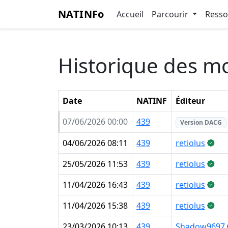
NATINFo
Accueil
Parcourir
Ress
Historique des mo
Date
NATINF
Éditeur
07/06/2026 00:00
439
Version DACG
04/06/2026 08:11
439
retiolus
25/05/2026 11:53
439
retiolus
11/04/2026 16:43
439
retiolus
11/04/2026 15:38
439
retiolus
23/03/2026 10:13
439
Shadow9697