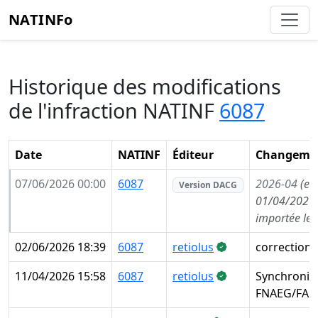
NATINFo
Historique des modifications
de l'infraction NATINF
6087
Date
NATINF
Éditeur
Changemen
07/06/2026 00:00
6087
2026-04
(en
Version DACG
01/04/2026,
importée le
02/06/2026 18:39
6087
retiolus
correction 
11/04/2026 15:58
6087
retiolus
Synchronisa
FNAEG/FAE