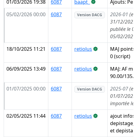
01/03/2026 19:38
6087
baapt_
Ajouts: Pei
05/02/2026 00:00
6087
2026-01
(en
Version DACG
31/12/2025,
publiée le 0
05/02/2026
18/10/2025 11:21
6087
retiolus
MAJ points:
0 (script)
06/09/2025 13:49
6087
retiolus
MAJ: AF mon
90.00/135.0
01/07/2025 00:00
6087
2025-07
(en
Version DACG
01/07/2025,
importée le
02/05/2025 11:44
6087
retiolus
ajout infos
depistage_
et depistag