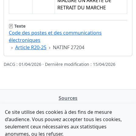
MALGRE UN ARRETE DE
RETRAIT DU MARCHE
Texte
Code des postes et des communications
électroniques
Article R20-25
NATINF 27204
DACG : 01/04/2026 · Dernière modification : 15/04/2026
Sources
NATINFo
Ce site utilise des cookies à des fins de mesure
data.gouv.fr
d’audience. Vous pouvez accepter tous les cookies,
Legifrance - API
seulement ceux nécessaires aux statistiques
Comment avez-vous découvert NATINFo ?
Contact
anonymes, ou les refuser.
Une courte réponse suffit (500 caractères max).