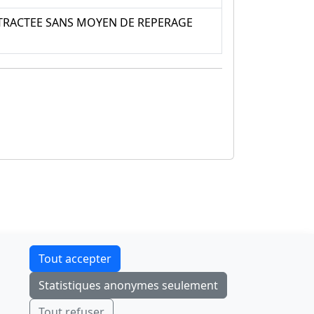
OTRACTEE SANS MOYEN DE REPERAGE
Contact
Tout accepter
F-Droid
·
App Store
·
Google Play
·
Linux
Statistiques anonymes seulement
Tchap
Envoyer
Ignorer
Tout refuser