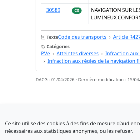
30589
NAVIGATION SUR LE
C3
LUMINEUX CONFOR
Code des transports
Article R42
Texte
Catégories
PVe
Atteintes diverses
Infraction aux 
Infraction aux règles de la navigation f
DACG : 01/04/2026 · Dernière modification : 15/04
Sources
NATINFo
Ce site utilise des cookies à des fins de mesure d’audie
data.gouv.fr
nécessaires aux statistiques anonymes, ou les refuser.
Comment avez-vous découvert NATINFo ?
Legifrance - API