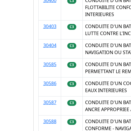
30400
CONDUITE D'UN BAT
C3
FLOTTABILITE CON
INTERIEURES
30403
CONDUITE D'UN BA
C3
LUTTE CONTRE L'IN
30404
CONDUITE D'UN BAT
C3
NAVIGATION OU STA
30585
CONDUITE D'UN BAT
C3
PERMETTANT LE REM
30586
CONDUITE D'UN COC
C3
EAUX INTERIEURES
30587
CONDUITE D'UN BAT
C3
ANCRE APPROPRIEE 
30588
CONDUITE D'UN BAT
C3
CONFORME - NAVIGA