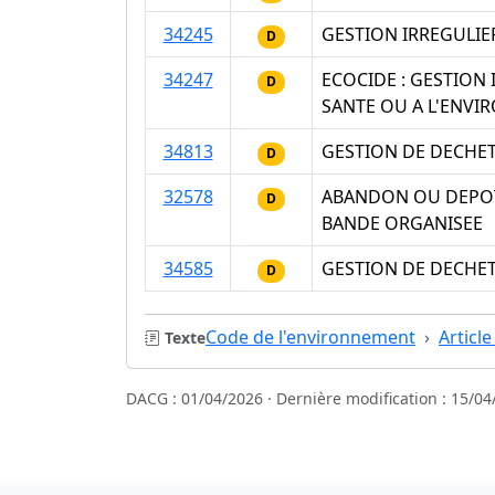
34245
GESTION IRREGULI
D
34247
ECOCIDE : GESTION
D
SANTE OU A L'ENV
34813
GESTION DE DECHE
D
32578
ABANDON OU DEPOT
D
BANDE ORGANISEE
34585
GESTION DE DECHE
D
Code de l'environnement
Article
Texte
DACG : 01/04/2026 · Dernière modification : 15/04