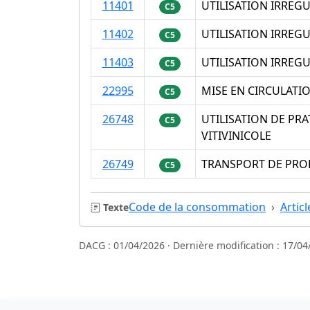
11401
UTILISATION IRREGU
C5
11402
UTILISATION IRREG
C5
11403
UTILISATION IRREG
C5
22995
MISE EN CIRCULATI
C5
26748
UTILISATION DE PR
C5
VITIVINICOLE
26749
TRANSPORT DE PRO
C5
Code de la consommation
Artic
Texte
DACG : 01/04/2026 · Dernière modification : 17/04