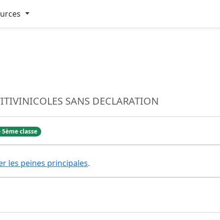
ources
VITIVINICOLES SANS DECLARATION
 5ème classe
er les peines principales
.