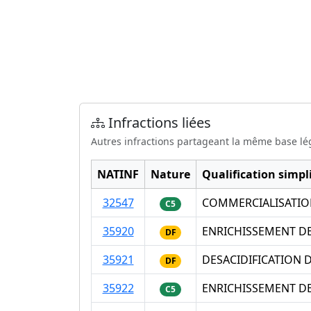
Infractions liées
Autres infractions partageant la même base lé
NATINF
Nature
Qualification simpli
32547
COMMERCIALISATION
C5
35920
ENRICHISSEMENT DE
DF
35921
DESACIDIFICATION 
DF
35922
ENRICHISSEMENT DE
C5