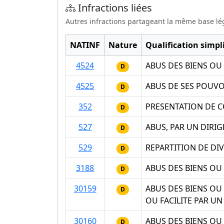
Infractions liées
Autres infractions partageant la même base lé
NATINF
Nature
Qualification simpli
4524
ABUS DES BIENS OU
D
4525
ABUS DE SES POUVO
D
352
PRESENTATION DE C
D
527
ABUS, PAR UN DIRIG
D
529
REPARTITION DE DIV
D
3188
ABUS DES BIENS OU
D
30159
ABUS DES BIENS OU 
D
OU FACILITE PAR U
30160
ABUS DES BIENS OU 
D