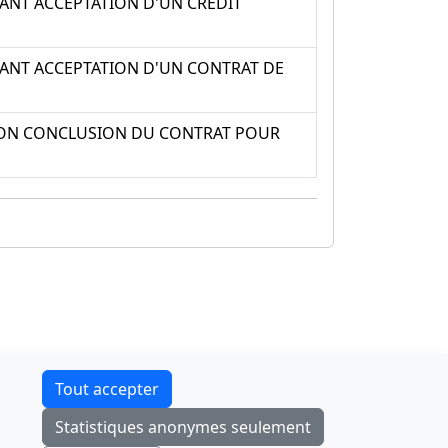
ANT ACCEPTATION D'UN CREDIT
VANT ACCEPTATION D'UN CONTRAT DE
 NON CONCLUSION DU CONTRAT POUR
Contact
Tout accepter
F-Droid
·
App Store
·
Google Play
·
Linux
Statistiques anonymes seulement
Tchap