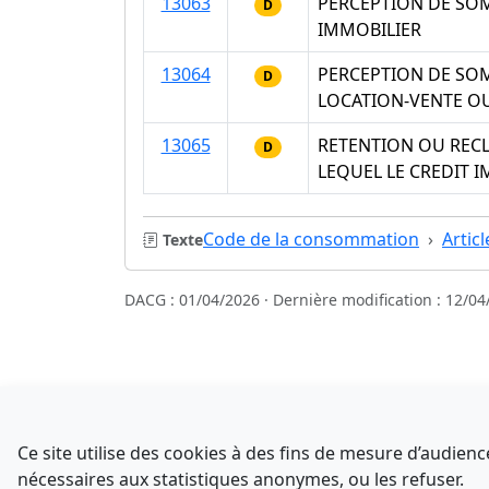
13063
PERCEPTION DE SOM
D
IMMOBILIER
13064
PERCEPTION DE SOM
D
LOCATION-VENTE OU
13065
RETENTION OU REC
D
LEQUEL LE CREDIT 
Code de la consommation
Artic
Texte
DACG : 01/04/2026 · Dernière modification : 12/04
Sources
NATINFo
Ce site utilise des cookies à des fins de mesure d’audie
data.gouv.fr
nécessaires aux statistiques anonymes, ou les refuser.
Comment avez-vous découvert NATINFo ?