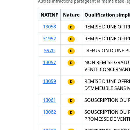
Autres infractions partageant la même base lé
NATINF
Nature
Qualification simpli
13058
REMISE D'UNE OFFR
D
31952
REMISE D'UNE OFFR
D
5970
DIFFUSION D'UNE P
D
13057
NON REMISE GRATUI
D
VENTE CONCERNANT
13059
REMISE D'UNE OFFR
D
D'IMMEUBLE SANS 
13061
SOUSCRIPTION OU R
D
13062
SOUSCRIPTION OU R
D
PROMESSE DE VENT