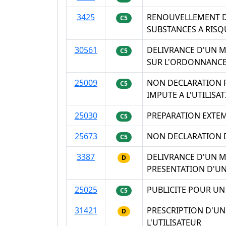
3425
RENOUVELLEMENT D
C5
SUBSTANCES A RISQ
30561
DELIVRANCE D'UN M
C5
SUR L'ORDONNANC
25009
NON DECLARATION P
C5
IMPUTE A L'UTILIS
25030
PREPARATION EXTE
C5
25673
NON DECLARATION D
C5
3387
DELIVRANCE D'UN 
D
PRESENTATION D'UN
25025
PUBLICITE POUR UN
C5
31421
PRESCRIPTION D'U
D
L'UTILISATEUR