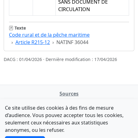
SANS DOCUMENT DE
CIRCULATION
Texte
Code rural et de la pêche maritime
Article R215-12
NATINF 36044
DACG : 01/04/2026 · Dernière modification : 17/04/2026
Sources
NATINFo
Ce site utilise des cookies à des fins de mesure
data.gouv.fr
d’audience. Vous pouvez accepter tous les cookies,
Legifrance - API
seulement ceux nécessaires aux statistiques
Comment avez-vous découvert NATINFo ?
Contact
anonymes, ou les refuser.
Une courte réponse suffit (500 caractères max).