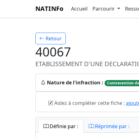
NATINFo
Accueil
Parcourir
Ress
Retour
40067
ETABLISSEMENT D'UNE DECLARAT
Nature de l'infraction :
Contravention do
Aidez à compléter cette fiche :
ajout
Définie par :
Réprimée par :