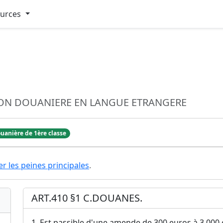
ources
ION DOUANIERE EN LANGUE ETRANGERE
uanière de 1ère classe
er les peines principales
.
ART.410 §1 C.DOUANES.
1. Est passible d'une amende de 300 euros à 3 000 