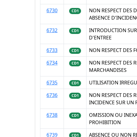
6730
NON RESPECT DES D
CD1
ABSENCE D'INCIDEN
6732
INTRODUCTION SUR 
CD1
D'ENTREE
6733
NON RESPECT DES F
CD1
6734
NON RESPECT DES R
CD1
MARCHANDISES
6735
UTILISATION IRREGU
CD1
6736
NON RESPECT DES R
CD1
INCIDENCE SUR UN
6738
OMISSION OU INEX
CD1
PROHIBITION
6739
ABSENCE OU NON RE
CD1