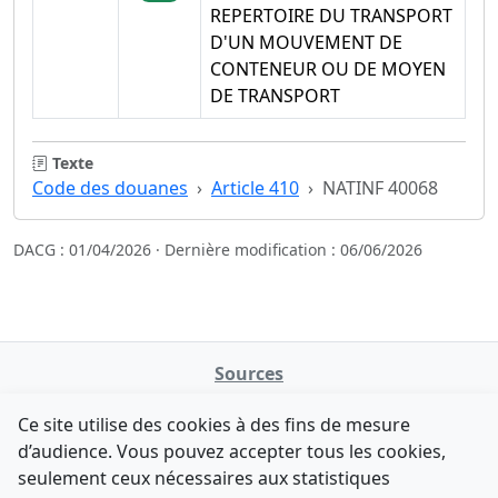
REPERTOIRE DU TRANSPORT
D'UN MOUVEMENT DE
CONTENEUR OU DE MOYEN
DE TRANSPORT
Texte
Code des douanes
Article 410
NATINF 40068
DACG : 01/04/2026 · Dernière modification : 06/06/2026
Sources
NATINFo
Ce site utilise des cookies à des fins de mesure
data.gouv.fr
d’audience. Vous pouvez accepter tous les cookies,
Legifrance - API
seulement ceux nécessaires aux statistiques
Comment avez-vous découvert NATINFo ?