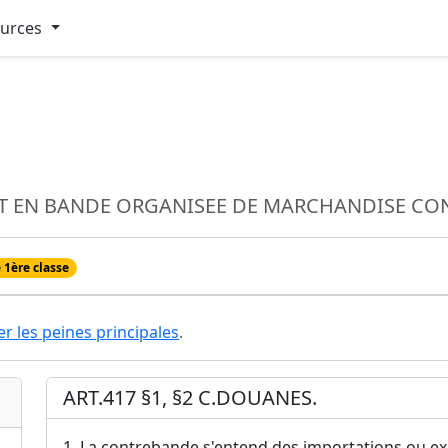
ources
T EN BANDE ORGANISEE DE MARCHANDISE CO
 1ère classe
er les peines principales
.
ART.417 §1, §2 C.DOUANES.
1. La contrebande s'entend des importations ou ex