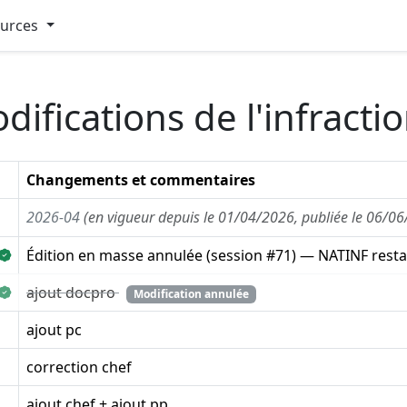
ources
difications de l'infract
Changements et commentaires
2026-04
(en vigueur depuis le 01/04/2026, publiée le 06/0
Édition en masse annulée (session #71) — NATINF resta
ajout docpro
Modification annulée
ajout pc
correction chef
ajout chef + ajout pp