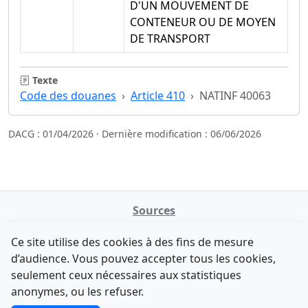
D'UN MOUVEMENT DE
CONTENEUR OU DE MOYEN
DE TRANSPORT
Texte
Code des douanes
Article 410
NATINF 40063
DACG : 01/04/2026 · Dernière modification : 06/06/2026
Sources
NATINFo
Ce site utilise des cookies à des fins de mesure
data.gouv.fr
d’audience. Vous pouvez accepter tous les cookies,
Legifrance - API
seulement ceux nécessaires aux statistiques
Comment avez-vous découvert NATINFo ?
Contact
anonymes, ou les refuser.
Une courte réponse suffit (500 caractères max).