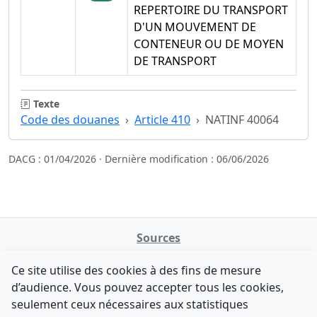
REPERTOIRE DU TRANSPORT
D'UN MOUVEMENT DE
CONTENEUR OU DE MOYEN
DE TRANSPORT
Texte
Code des douanes
Article 410
NATINF 40064
DACG : 01/04/2026 · Dernière modification : 06/06/2026
Sources
NATINFo
Ce site utilise des cookies à des fins de mesure
data.gouv.fr
d’audience. Vous pouvez accepter tous les cookies,
Legifrance - API
seulement ceux nécessaires aux statistiques
Comment avez-vous découvert NATINFo ?