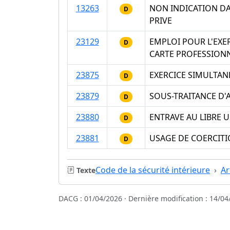
13263
NON INDICATION DA
D
PRIVE
23129
EMPLOI POUR L'EXE
D
CARTE PROFESSION
23875
EXERCICE SIMULTANE
D
23879
SOUS-TRAITANCE D'
D
23880
ENTRAVE AU LIBRE 
D
23881
USAGE DE COERCITI
D
Code de la sécurité intérieure
Ar
Texte
DACG : 01/04/2026 · Dernière modification : 14/04