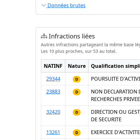
Données brutes
Infractions liées
Autres infractions partageant la même base lé
Les 10 plus proches, sur 53 au total.
NATINF
Nature
Qualification simpli
29344
POURSUITE D'ACTIV
D
23883
NON DECLARATION D
D
RECHERCHES PRIVEE
32420
DIRECTION OU GEST
D
DE SECURITE
13261
EXERCICE D'ACTIVI
D