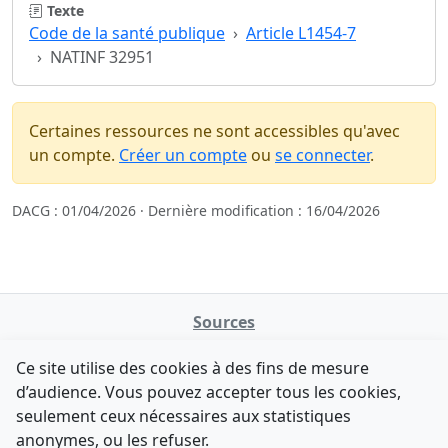
Texte
Code de la santé publique
Article L1454-7
NATINF 32951
Certaines ressources ne sont accessibles qu'avec
un compte.
Créer un compte
ou
se connecter
.
DACG : 01/04/2026 · Dernière modification : 16/04/2026
Sources
NATINFo
Ce site utilise des cookies à des fins de mesure
data.gouv.fr
d’audience. Vous pouvez accepter tous les cookies,
Legifrance - API
seulement ceux nécessaires aux statistiques
Comment avez-vous découvert NATINFo ?
Contact
anonymes, ou les refuser.
Une courte réponse suffit (500 caractères max).