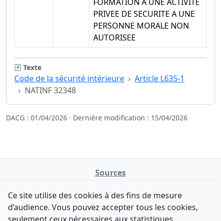
FORMATION A UNE ACTIVITE
PRIVEE DE SECURITE A UNE
PERSONNE MORALE NON
AUTORISEE
Texte
Code de la sécurité intérieure
Article L635-1
NATINF 32348
DACG : 01/04/2026 · Dernière modification : 15/04/2026
Sources
NATINFo
Ce site utilise des cookies à des fins de mesure
data.gouv.fr
d’audience. Vous pouvez accepter tous les cookies,
Legifrance - API
seulement ceux nécessaires aux statistiques