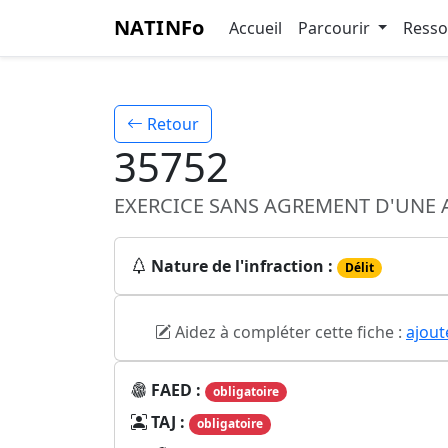
NATINFo
Accueil
Parcourir
Ress
Retour
35752
EXERCICE SANS AGREMENT D'UNE A
Nature de l'infraction :
Délit
Aidez à compléter cette fiche :
ajout
FAED :
obligatoire
TAJ :
obligatoire