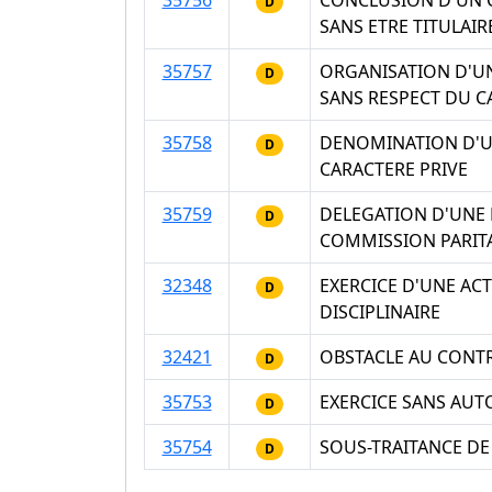
35756
CONCLUSION D'UN C
D
SANS ETRE TITULAIR
35757
ORGANISATION D'UN
D
SANS RESPECT DU C
35758
DENOMINATION D'UN
D
CARACTERE PRIVE
35759
DELEGATION D'UNE 
D
COMMISSION PARITA
32348
EXERCICE D'UNE AC
D
DISCIPLINAIRE
32421
OBSTACLE AU CONTRO
D
35753
EXERCICE SANS AUTO
D
35754
SOUS-TRAITANCE DE
D